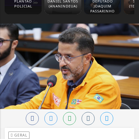
PLANTÃO
DANIEL SANTOS
DEPUTADO
SI
POLICIAL
(ANANINDEUA)
JOAQUIM
(TER
PASSARINHO
GERAL