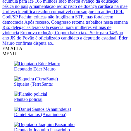
acumula para R$ 165 milhões
Ideb mostra avanço da educação
básica no país
Amamentação reduz risco de doença cardíaca na mãe
Unifesp identifica resíduo compatível com sangue no antigo DOI-
Codi/SP
Fachin: críticas não fragilizam STF, mas fortalecem
democracia
Após recesso, Congresso retoma trabalhos nesta semana
Rio: delegacias terão sala especial para mulheres vítimas de
violência
Em nova redução, Copom baixa taxa Selic para 14% ao
ano
JK do Povão é oficializado candidato a deputado estadual; Éder
Mauro confirma disputa ao...
EM ALTA
MENU
Deputado Eder Mauro
Siqueira (TerraSanta)
Plantão policial
Daniel Santos (Ananindeua)
Deputado Joaquim Passarinho