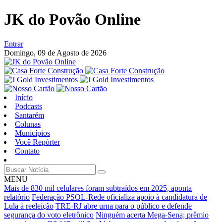
JK do Povão Online
Entrar
Domingo,
09 de Agosto de 2026
Início
Podcasts
Santarém
Colunas
Municípios
Você Repórter
Contato
MENU
Mais de 830 mil celulares foram subtraídos em 2025, aponta
relatório
Federação PSOL-Rede oficializa apoio à candidatura de
Lula à reeleição
TRE-RJ abre urna para o público e defende
segurança do voto eletrônico
Ninguém acerta Mega-Sena; prêmio