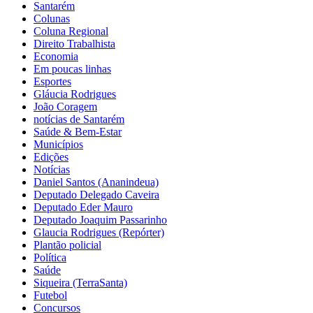
Santarém
Colunas
Coluna Regional
Direito Trabalhista
Economia
Em poucas linhas
Esportes
Gláucia Rodrigues
João Coragem
notícias de Santarém
Saúde & Bem-Estar
Municípios
Edições
Notícias
Daniel Santos (Ananindeua)
Deputado Delegado Caveira
Deputado Eder Mauro
Deputado Joaquim Passarinho
Glaucia Rodrigues (Repórter)
Plantão policial
Política
Saúde
Siqueira (TerraSanta)
Futebol
Concursos