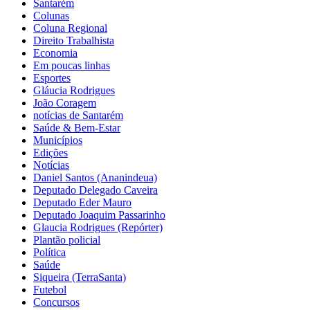
Santarém
Colunas
Coluna Regional
Direito Trabalhista
Economia
Em poucas linhas
Esportes
Gláucia Rodrigues
João Coragem
notícias de Santarém
Saúde & Bem-Estar
Municípios
Edições
Notícias
Daniel Santos (Ananindeua)
Deputado Delegado Caveira
Deputado Eder Mauro
Deputado Joaquim Passarinho
Glaucia Rodrigues (Repórter)
Plantão policial
Política
Saúde
Siqueira (TerraSanta)
Futebol
Concursos