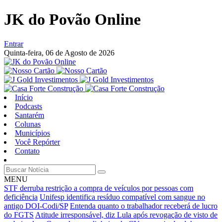
JK do Povão Online
Entrar
Quinta-feira,
06 de Agosto de 2026
Início
Podcasts
Santarém
Colunas
Municípios
Você Repórter
Contato
MENU
STF derruba restrição a compra de veículos por pessoas com
deficiência
Unifesp identifica resíduo compatível com sangue no
antigo DOI-Codi/SP
Entenda quanto o trabalhador receberá de lucro
do FGTS
Atitude irresponsável, diz Lula após revogação de visto de