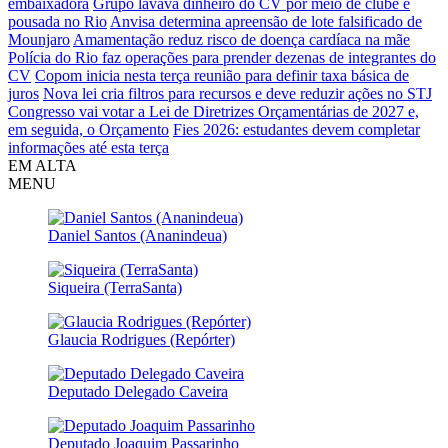
embaixadora
Grupo lavava dinheiro do CV por meio de clube e
pousada no Rio
Anvisa determina apreensão de lote falsificado de
Mounjaro
Amamentação reduz risco de doença cardíaca na mãe
Polícia do Rio faz operações para prender dezenas de integrantes do
CV
Copom inicia nesta terça reunião para definir taxa básica de
juros
Nova lei cria filtros para recursos e deve reduzir ações no STJ
Congresso vai votar a Lei de Diretrizes Orçamentárias de 2027 e,
em seguida, o Orçamento
Fies 2026: estudantes devem completar
informações até esta terça
EM ALTA
MENU
Daniel Santos (Ananindeua)
Siqueira (TerraSanta)
Glaucia Rodrigues (Repórter)
Deputado Delegado Caveira
Deputado Joaquim Passarinho