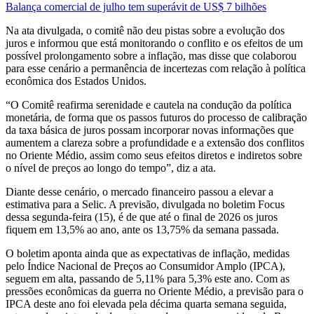
Balança comercial de julho tem superávit de US$ 7 bilhões
Na ata divulgada, o comitê não deu pistas sobre a evolução dos
juros e informou que está monitorando o conflito e os efeitos de um
possível prolongamento sobre a inflação, mas disse que colaborou
para esse cenário a permanência de incertezas com relação à política
econômica dos Estados Unidos.
“O Comitê reafirma serenidade e cautela na condução da política
monetária, de forma que os passos futuros do processo de calibração
da taxa básica de juros possam incorporar novas informações que
aumentem a clareza sobre a profundidade e a extensão dos conflitos
no Oriente Médio, assim como seus efeitos diretos e indiretos sobre
o nível de preços ao longo do tempo”, diz a ata.
Diante desse cenário, o mercado financeiro passou a elevar a
estimativa para a Selic. A previsão, divulgada no boletim Focus
dessa segunda-feira (15), é de que até o final de 2026 os juros
fiquem em 13,5% ao ano, ante os 13,75% da semana passada.
O boletim aponta ainda que as expectativas de inflação, medidas
pelo Índice Nacional de Preços ao Consumidor Amplo (IPCA),
seguem em alta, passando de 5,11% para 5,3% este ano. Com as
pressões econômicas da guerra no Oriente Médio, a previsão para o
IPCA deste ano foi elevada pela décima quarta semana seguida,