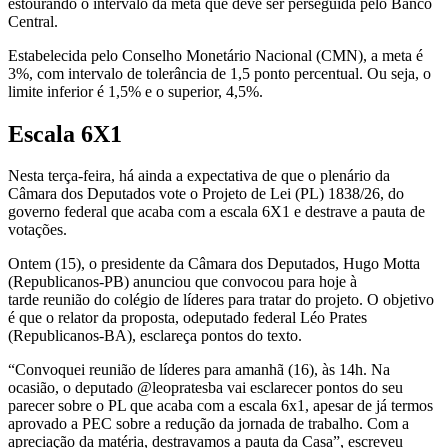
estourando o intervalo da meta que deve ser perseguida pelo Banco
Central.
Estabelecida pelo Conselho Monetário Nacional (CMN), a meta é
3%, com intervalo de tolerância de 1,5 ponto percentual. Ou seja, o
limite inferior é 1,5% e o superior, 4,5%.
Escala 6X1
Nesta terça-feira, há ainda a expectativa de que o plenário da
Câmara dos Deputados vote o Projeto de Lei (PL) 1838/26, do
governo federal que acaba com a escala 6X1 e destrave a pauta de
votações.
Ontem (15), o presidente da Câmara dos Deputados, Hugo Motta
(Republicanos-PB) anunciou que convocou para hoje à
tarde reunião do colégio de líderes para tratar do projeto. O objetivo
é que o relator da proposta, odeputado federal Léo Prates
(Republicanos-BA), esclareça pontos do texto.
“Convoquei reunião de líderes para amanhã (16), às 14h. Na
ocasião, o deputado @leopratesba vai esclarecer pontos do seu
parecer sobre o PL que acaba com a escala 6x1, apesar de já termos
aprovado a PEC sobre a redução da jornada de trabalho. Com a
apreciação da matéria, destravamos a pauta da Casa”, escreveu