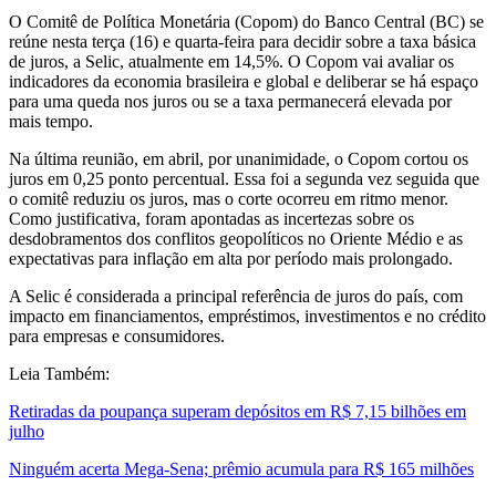
O Comitê de Política Monetária (Copom) do Banco Central (BC) se
reúne nesta terça (16) e quarta-feira para decidir sobre a taxa básica
de juros, a Selic, atualmente em 14,5%. O Copom vai avaliar os
indicadores da economia brasileira e global e deliberar se há espaço
para uma queda nos juros ou se a taxa permanecerá elevada por
mais tempo.
Na última reunião, em abril, por unanimidade, o Copom cortou os
juros em 0,25 ponto percentual. Essa foi a segunda vez seguida que
o comitê reduziu os juros, mas o corte ocorreu em ritmo menor.
Como justificativa, foram apontadas as incertezas sobre os
desdobramentos dos conflitos geopolíticos no Oriente Médio e as
expectativas para inflação em alta por período mais prolongado.
A Selic é considerada a principal referência de juros do país, com
impacto em financiamentos, empréstimos, investimentos e no crédito
para empresas e consumidores.
Leia Também:
Retiradas da poupança superam depósitos em R$ 7,15 bilhões em
julho
Ninguém acerta Mega-Sena; prêmio acumula para R$ 165 milhões