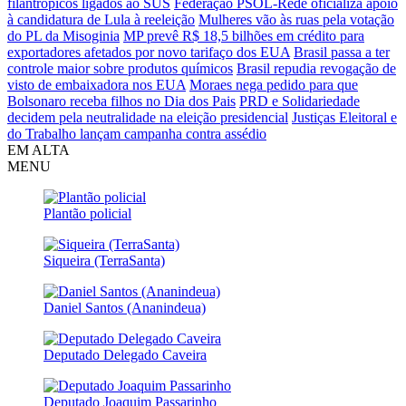
filantrópicos ligados ao SUS
Federação PSOL-Rede oficializa apoio
à candidatura de Lula à reeleição
Mulheres vão às ruas pela votação
do PL da Misoginia
MP prevê R$ 18,5 bilhões em crédito para
exportadores afetados por novo tarifaço dos EUA
Brasil passa a ter
controle maior sobre produtos químicos
Brasil repudia revogação de
visto de embaixadora nos EUA
Moraes nega pedido para que
Bolsonaro receba filhos no Dia dos Pais
PRD e Solidariedade
decidem pela neutralidade na eleição presidencial
Justiças Eleitoral e
do Trabalho lançam campanha contra assédio
EM ALTA
MENU
Plantão policial
Siqueira (TerraSanta)
Daniel Santos (Ananindeua)
Deputado Delegado Caveira
Deputado Joaquim Passarinho