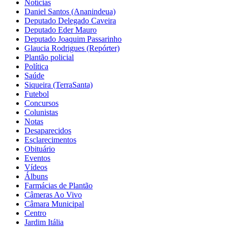
Notícias
Daniel Santos (Ananindeua)
Deputado Delegado Caveira
Deputado Eder Mauro
Deputado Joaquim Passarinho
Glaucia Rodrigues (Repórter)
Plantão policial
Política
Saúde
Siqueira (TerraSanta)
Futebol
Concursos
Colunistas
Notas
Desaparecidos
Esclarecimentos
Obituário
Eventos
Vídeos
Álbuns
Farmácias de Plantão
Câmeras Ao Vivo
Câmara Municipal
Centro
Jardim Itália