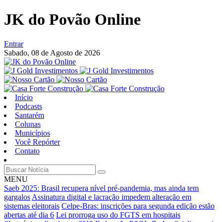
JK do Povão Online
Entrar
Sabado,
08 de Agosto de 2026
Início
Podcasts
Santarém
Colunas
Municípios
Você Repórter
Contato
MENU
Saeb 2025: Brasil recupera nível pré-pandemia, mas ainda tem
gargalos
Assinatura digital e lacração impedem alteração em
sistemas eleitorais
Celpe-Bras: inscrições para segunda edição estão
abertas até dia 6
Lei prorroga uso do FGTS em hospitais