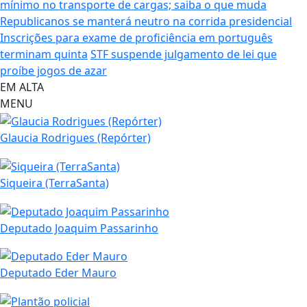
mínimo no transporte de cargas; saiba o que muda
Republicanos se manterá neutro na corrida presidencial
Inscrições para exame de proficiência em português
terminam quinta
STF suspende julgamento de lei que
proíbe jogos de azar
EM ALTA
MENU
Glaucia Rodrigues (Repórter)
Siqueira (TerraSanta)
Deputado Joaquim Passarinho
Deputado Eder Mauro