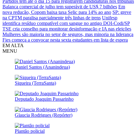
Partidos têm até o dia 15 para registrarem candidaturas nos tribunais
Balança comercial de julho tem superávit de US$ 7 bilhões
Em
nova redução, Copom baixa taxa Selic para 14% ao ano
SP: greve
na CPTM paralisa parcialmente três linhas de trens
Unifesp
identifica resíduo compatível com sangue no antigo DOI-Codi/SP
TSE cria conselho para monitorar desinformação e IA nas eleições
Mulheres são maioria no setor de seguros, mas minoria na liderança
Fies começa a convocar nesta sexta estudantes em lista de espera
EM ALTA
MENU
Daniel Santos (Ananindeua)
Siqueira (TerraSanta)
Deputado Joaquim Passarinho
Glaucia Rodrigues (Repórter)
Plantão policial