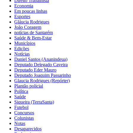
Direito Trabalhista
Economia
Em poucas linhas
Esportes
Gláucia Rodrigues
João Coragem
notícias de Santarém
Saúde & Bem-Estar
Municípios
Edições
Notícias
Daniel Santos (Ananindeua)
Deputado Delegado Caveira
Deputado Eder Mauro
Deputado Joaquim Passarinho
Glaucia Rodrigues (Repórter)
Plantão policial
Política
Saúde
Siqueira (TerraSanta)
Futebol
Concursos
Colunistas
Notas
Desaparecidos