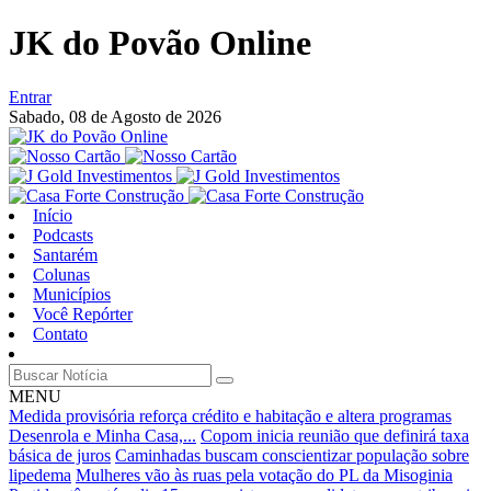
JK do Povão Online
Entrar
Sabado,
08 de Agosto de 2026
Início
Podcasts
Santarém
Colunas
Municípios
Você Repórter
Contato
MENU
Medida provisória reforça crédito e habitação e altera programas
Desenrola e Minha Casa,...
Copom inicia reunião que definirá taxa
básica de juros
Caminhadas buscam conscientizar população sobre
lipedema
Mulheres vão às ruas pela votação do PL da Misoginia