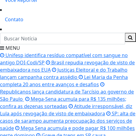
Você Repórter
Contato
MENU
Unifesp identifica resíduo compatível com sangue no
antigo DOI-Codi/SP
Brasil repudia revogação de visto de
embaixadora nos EUA
Justiças Eleitoral e do Trabalho
lançam campanha contra assédio
Lei Maria da Penha
completa 20 anos entre avanços e desafios
Republicanos lança candidatura de Tarcísio ao governo de
São Paulo
Mega-Sena acumula para R$ 135 milhões;
confira as dezenas sorteadas
Atitude irresponsável, diz
Lula após revogação de visto de embaixadora
SP: alta de
casos de sarampo aumenta preocupação dos serviços de
saúde
Mega Sena acumula e pode pagar R$ 100 milhões
neste domingo
Greve de trens em SP causa