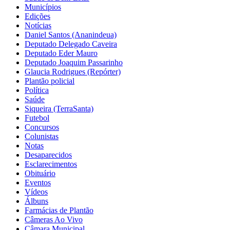
Municípios
Edições
Notícias
Daniel Santos (Ananindeua)
Deputado Delegado Caveira
Deputado Eder Mauro
Deputado Joaquim Passarinho
Glaucia Rodrigues (Repórter)
Plantão policial
Política
Saúde
Siqueira (TerraSanta)
Futebol
Concursos
Colunistas
Notas
Desaparecidos
Esclarecimentos
Obituário
Eventos
Vídeos
Álbuns
Farmácias de Plantão
Câmeras Ao Vivo
Câmara Municipal