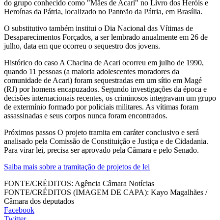
do grupo conhecido como "Mães de Acari" no Livro dos Heróis e
Heroínas da Pátria, localizado no Panteão da Pátria, em Brasília.
O substitutivo também institui o Dia Nacional das Vítimas de
Desaparecimentos Forçados, a ser lembrado anualmente em 26 de
julho, data em que ocorreu o sequestro dos jovens.
Histórico do caso A Chacina de Acari ocorreu em julho de 1990,
quando 11 pessoas (a maioria adolescentes moradores da
comunidade de Acari) foram sequestradas em um sítio em Magé
(RJ) por homens encapuzados. Segundo investigações da época e
decisões internacionais recentes, os criminosos integravam um grupo
de extermínio formado por policiais militares. As vítimas foram
assassinadas e seus corpos nunca foram encontrados.
Próximos passos O projeto tramita em caráter conclusivo e será
analisado pela Comissão de Constituição e Justiça e de Cidadania.
Para virar lei, precisa ser aprovado pela Câmara e pelo Senado.
Saiba mais sobre a tramitação de projetos de lei
FONTE/CRÉDITOS:
Agência Câmara Notícias
FONTE/CRÉDITOS (IMAGEM DE CAPA):
Kayo Magalhães /
Câmara dos deputados
Facebook
Twitter