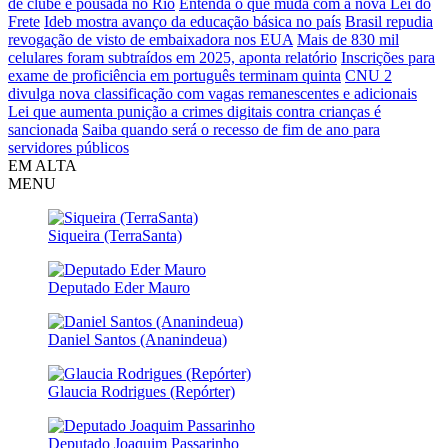
de clube e pousada no Rio
Entenda o que muda com a nova Lei do
Frete
Ideb mostra avanço da educação básica no país
Brasil repudia
revogação de visto de embaixadora nos EUA
Mais de 830 mil
celulares foram subtraídos em 2025, aponta relatório
Inscrições para
exame de proficiência em português terminam quinta
CNU 2
divulga nova classificação com vagas remanescentes e adicionais
Lei que aumenta punição a crimes digitais contra crianças é
sancionada
Saiba quando será o recesso de fim de ano para
servidores públicos
EM ALTA
MENU
Siqueira (TerraSanta)
Deputado Eder Mauro
Daniel Santos (Ananindeua)
Glaucia Rodrigues (Repórter)
Deputado Joaquim Passarinho