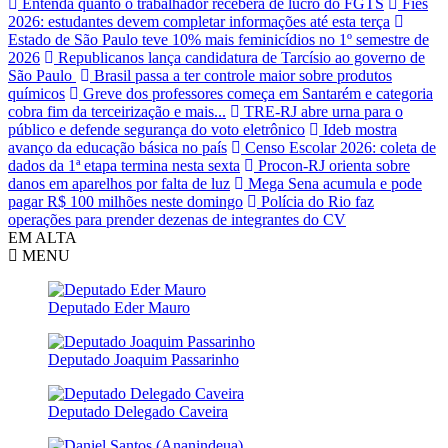
Entenda quanto o trabalhador receberá de lucro do FGTS
Fies
2026: estudantes devem completar informações até esta terça
Estado de São Paulo teve 10% mais feminicídios no 1º semestre de
2026
Republicanos lança candidatura de Tarcísio ao governo de
São Paulo
Brasil passa a ter controle maior sobre produtos
químicos
Greve dos professores começa em Santarém e categoria
cobra fim da terceirização e mais...
TRE-RJ abre urna para o
público e defende segurança do voto eletrônico
Ideb mostra
avanço da educação básica no país
Censo Escolar 2026: coleta de
dados da 1ª etapa termina nesta sexta
Procon-RJ orienta sobre
danos em aparelhos por falta de luz
Mega Sena acumula e pode
pagar R$ 100 milhões neste domingo
Polícia do Rio faz
operações para prender dezenas de integrantes do CV
EM ALTA
MENU
Deputado Eder Mauro
Deputado Joaquim Passarinho
Deputado Delegado Caveira