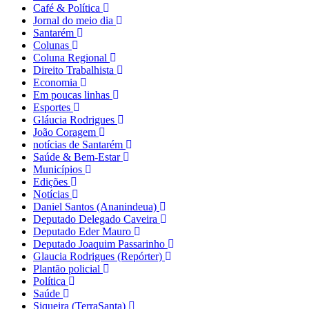
Café & Política
Jornal do meio dia
Santarém
Colunas
Coluna Regional
Direito Trabalhista
Economia
Em poucas linhas
Esportes
Gláucia Rodrigues
João Coragem
notícias de Santarém
Saúde & Bem-Estar
Municípios
Edições
Notícias
Daniel Santos (Ananindeua)
Deputado Delegado Caveira
Deputado Eder Mauro
Deputado Joaquim Passarinho
Glaucia Rodrigues (Repórter)
Plantão policial
Política
Saúde
Siqueira (TerraSanta)