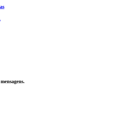
ias
.
e mensagens.