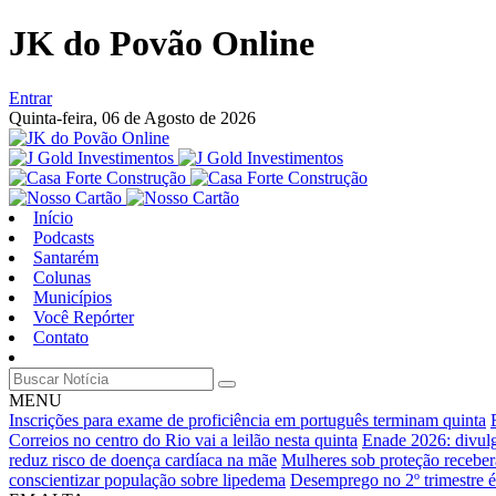
JK do Povão Online
Entrar
Quinta-feira,
06 de Agosto de 2026
Início
Podcasts
Santarém
Colunas
Municípios
Você Repórter
Contato
MENU
Inscrições para exame de proficiência em português terminam quinta
Correios no centro do Rio vai a leilão nesta quinta
Enade 2026: divulg
reduz risco de doença cardíaca na mãe
Mulheres sob proteção receber
conscientizar população sobre lipedema
Desemprego no 2º trimestre é