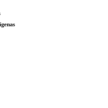
s
ígenas