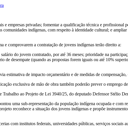
ora
is e empresas privadas; fomentar a qualificação técnica e profissional 
s comunidades indígenas, com respeito à identidade cultural; e ampliar 
a e comprovarem a contratação de jovens indígenas terão direito a:
 salário do jovem contratado, por até 36 meses; prioridade na particip
ério de desempate (quando as propostas forem iguais ou até 10% superiore
révia estimativa de impacto orçamentário e de medidas de compensação,
dedicação exclusiva de mão de obra também poderão prever o emprego de
de Trabalho ao Projeto de Lei 3940/25, do deputado Defensor Stélio D
ontou uma sub-representação da população indígena ocupada e com re
rojeto reconhece a situação dos jovens indígenas e propõe instrumentos
as com institutos federais, universidades públicas, serviços sociais a