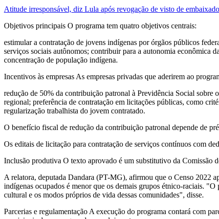
Atitude irresponsável, diz Lula após revogação de visto de embaixad
Objetivos principais O programa tem quatro objetivos centrais:
estimular a contratação de jovens indígenas por órgãos públicos federa
serviços sociais autônomos; contribuir para a autonomia econômica da
concentração de população indígena.
Incentivos às empresas As empresas privadas que aderirem ao program
redução de 50% da contribuição patronal à Previdência Social sobre o
regional; preferência de contratação em licitações públicas, como crit
regularização trabalhista do jovem contratado.
O benefício fiscal de redução da contribuição patronal depende de p
Os editais de licitação para contratação de serviços contínuos com 
Inclusão produtiva O texto aprovado é um substitutivo da Comissão 
A relatora, deputada Dandara (PT-MG), afirmou que o Censo 2022 ap
indígenas ocupados é menor que os demais grupos étnico-raciais. "O p
cultural e os modos próprios de vida dessas comunidades", disse.
Parcerias e regulamentação A execução do programa contará com parceri