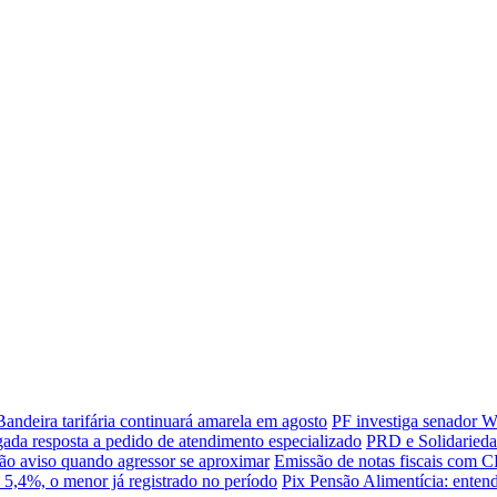
Bandeira tarifária continuará amarela em agosto
PF investiga senador W
ada resposta a pedido de atendimento especializado
PRD e Solidariedad
ão aviso quando agressor se aproximar
Emissão de notas fiscais com C
 5,4%, o menor já registrado no período
Pix Pensão Alimentícia: entend