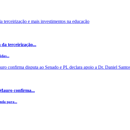
da terceirização...
das...
 Mauro confirma...
da para...