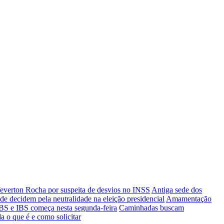
everton Rocha por suspeita de desvios no INSS
Antiga sede dos
e decidem pela neutralidade na eleição presidencial
Amamentação
BS e IBS começa nesta segunda-feira
Caminhadas buscam
a o que é e como solicitar