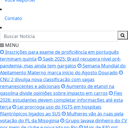
Você Repórter
Contato
MENU
Inscrições para exame de proficiência em português
terminam quinta
Saeb 2025: Brasil recupera nível pré-
pandemia, mas ainda tem gargalos
Semana Mundial do
Aleitamento Materno marca início do Agosto Dourado
CNU 2 divulga nova classificação com vagas
remanescentes e adicionais
Aumento de etanol na
gasolina divide opiniões sobre impacto em carros
Fies
2026: estudantes devem completar informações até esta
terça
Lei prorroga uso do FGTS em hospitais
filantrópicos ligados ao SUS
Mulheres vão às ruas pela
votação do PL da Misoginia
Grupo lavava dinheiro do CV
por meio de clube e pousada no Rio
Mais de 830 mil