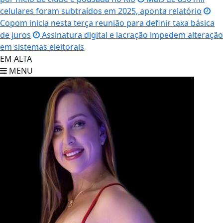
celulares foram subtraídos em 2025, aponta relatório
Copom inicia nesta terça reunião para definir taxa básica
de juros
Assinatura digital e lacração impedem alteração
em sistemas eleitorais
EM ALTA
MENU