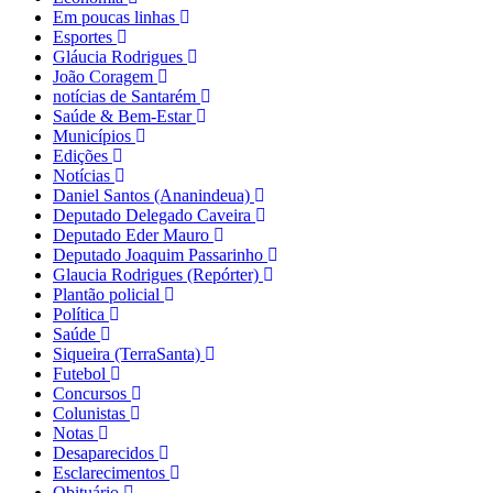
Em poucas linhas
Esportes
Gláucia Rodrigues
João Coragem
notícias de Santarém
Saúde & Bem-Estar
Municípios
Edições
Notícias
Daniel Santos (Ananindeua)
Deputado Delegado Caveira
Deputado Eder Mauro
Deputado Joaquim Passarinho
Glaucia Rodrigues (Repórter)
Plantão policial
Política
Saúde
Siqueira (TerraSanta)
Futebol
Concursos
Colunistas
Notas
Desaparecidos
Esclarecimentos
Obituário