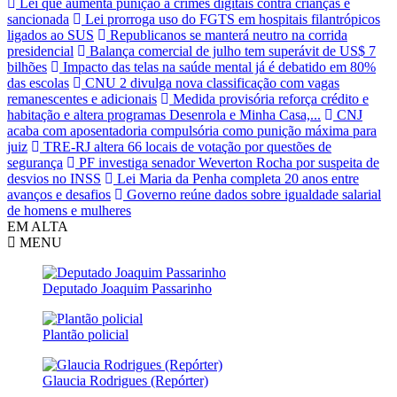
Lei que aumenta punição a crimes digitais contra crianças é
sancionada
Lei prorroga uso do FGTS em hospitais filantrópicos
ligados ao SUS
Republicanos se manterá neutro na corrida
presidencial
Balança comercial de julho tem superávit de US$ 7
bilhões
Impacto das telas na saúde mental já é debatido em 80%
das escolas
CNU 2 divulga nova classificação com vagas
remanescentes e adicionais
Medida provisória reforça crédito e
habitação e altera programas Desenrola e Minha Casa,...
CNJ
acaba com aposentadoria compulsória como punição máxima para
juiz
TRE-RJ altera 66 locais de votação por questões de
segurança
PF investiga senador Weverton Rocha por suspeita de
desvios no INSS
Lei Maria da Penha completa 20 anos entre
avanços e desafios
Governo reúne dados sobre igualdade salarial
de homens e mulheres
EM ALTA
MENU
Deputado Joaquim Passarinho
Plantão policial
Glaucia Rodrigues (Repórter)