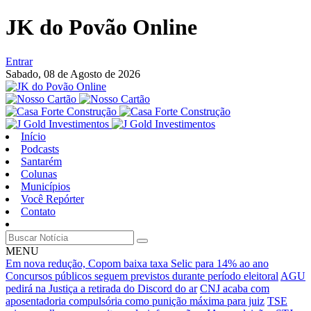
JK do Povão Online
Entrar
Sabado,
08 de Agosto de 2026
Início
Podcasts
Santarém
Colunas
Municípios
Você Repórter
Contato
MENU
Em nova redução, Copom baixa taxa Selic para 14% ao ano
Concursos públicos seguem previstos durante período eleitoral
AGU
pedirá na Justiça a retirada do Discord do ar
CNJ acaba com
aposentadoria compulsória como punição máxima para juiz
TSE