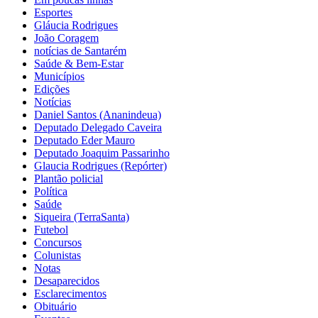
Esportes
Gláucia Rodrigues
João Coragem
notícias de Santarém
Saúde & Bem-Estar
Municípios
Edições
Notícias
Daniel Santos (Ananindeua)
Deputado Delegado Caveira
Deputado Eder Mauro
Deputado Joaquim Passarinho
Glaucia Rodrigues (Repórter)
Plantão policial
Política
Saúde
Siqueira (TerraSanta)
Futebol
Concursos
Colunistas
Notas
Desaparecidos
Esclarecimentos
Obituário