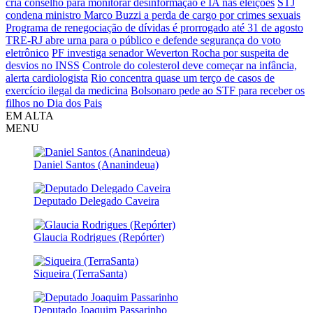
cria conselho para monitorar desinformação e IA nas eleições
STJ
condena ministro Marco Buzzi a perda de cargo por crimes sexuais
Programa de renegociação de dívidas é prorrogado até 31 de agosto
TRE-RJ abre urna para o público e defende segurança do voto
eletrônico
PF investiga senador Weverton Rocha por suspeita de
desvios no INSS
Controle do colesterol deve começar na infância,
alerta cardiologista
Rio concentra quase um terço de casos de
exercício ilegal da medicina
Bolsonaro pede ao STF para receber os
filhos no Dia dos Pais
EM ALTA
MENU
Daniel Santos (Ananindeua)
Deputado Delegado Caveira
Glaucia Rodrigues (Repórter)
Siqueira (TerraSanta)
Deputado Joaquim Passarinho