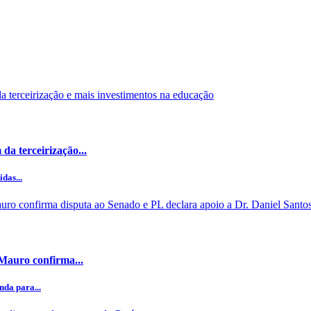
da terceirização...
das...
 Mauro confirma...
da para...