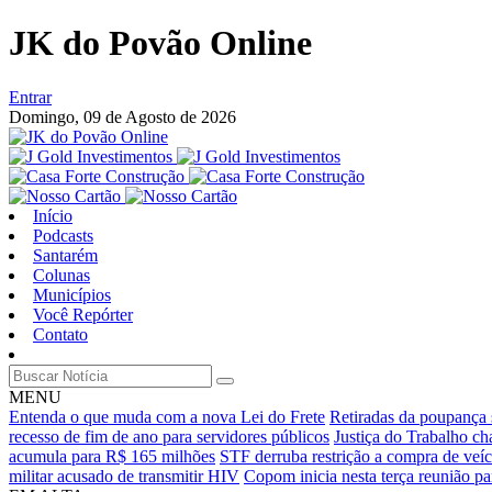
JK do Povão Online
Entrar
Domingo,
09 de Agosto de 2026
Início
Podcasts
Santarém
Colunas
Municípios
Você Repórter
Contato
MENU
Entenda o que muda com a nova Lei do Frete
Retiradas da poupança 
recesso de fim de ano para servidores públicos
Justiça do Trabalho ch
acumula para R$ 165 milhões
STF derruba restrição a compra de veíc
militar acusado de transmitir HIV
Copom inicia nesta terça reunião par