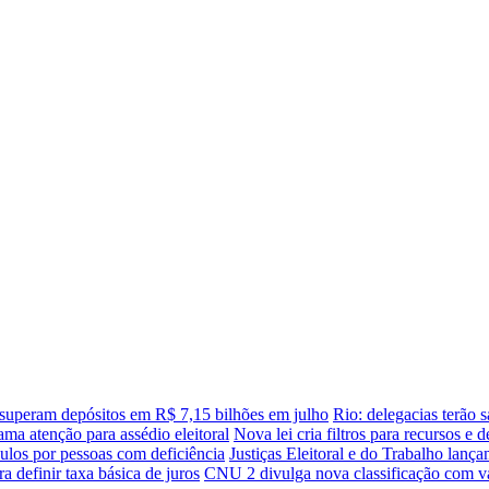
superam depósitos em R$ 7,15 bilhões em julho
Rio: delegacias terão s
ama atenção para assédio eleitoral
Nova lei cria filtros para recursos e
ulos por pessoas com deficiência
Justiças Eleitoral e do Trabalho lan
a definir taxa básica de juros
CNU 2 divulga nova classificação com va