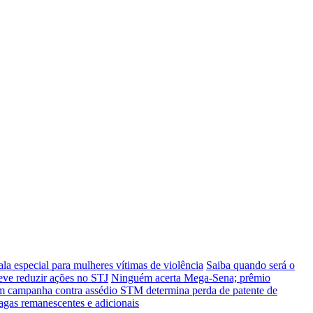
ala especial para mulheres vítimas de violência
Saiba quando será o
 deve reduzir ações no STJ
Ninguém acerta Mega-Sena; prêmio
çam campanha contra assédio
STM determina perda de patente de
gas remanescentes e adicionais