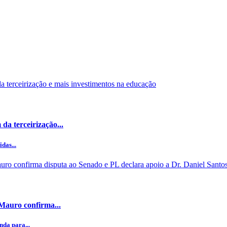
da terceirização...
das...
 Mauro confirma...
da para...