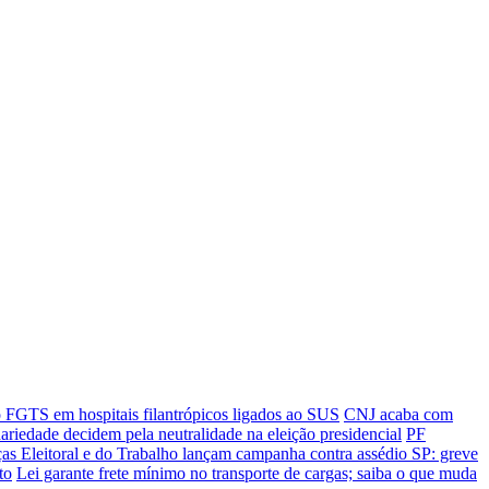
o FGTS em hospitais filantrópicos ligados ao SUS
CNJ acaba com
riedade decidem pela neutralidade na eleição presidencial
PF
ças Eleitoral e do Trabalho lançam campanha contra assédio
SP: greve
to
Lei garante frete mínimo no transporte de cargas; saiba o que muda