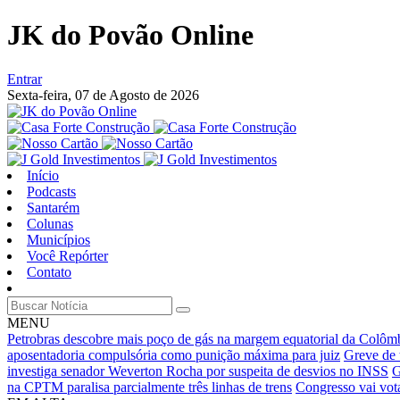
JK do Povão Online
Entrar
Sexta-feira,
07 de Agosto de 2026
Início
Podcasts
Santarém
Colunas
Municípios
Você Repórter
Contato
MENU
Petrobras descobre mais poço de gás na margem equatorial da Colôm
aposentadoria compulsória como punição máxima para juiz
Greve de 
investiga senador Weverton Rocha por suspeita de desvios no INSS
G
na CPTM paralisa parcialmente três linhas de trens
Congresso vai vot