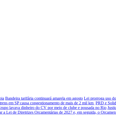
bia
Bandeira tarifária continuará amarela em agosto
Lei prorroga uso d
trens em SP causa congestionamento de mais de 2 mil km
PRD e Solida
rupo lavava dinheiro do CV por meio de clube e pousada no Rio
Justi
ar a Lei de Diretrizes Orçamentárias de 2027 e, em seguida, o Orçamen