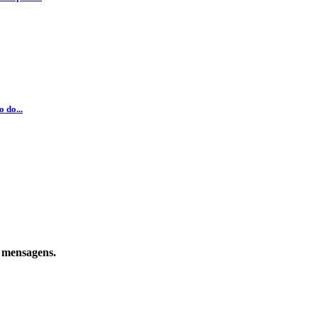
 do...
e mensagens.