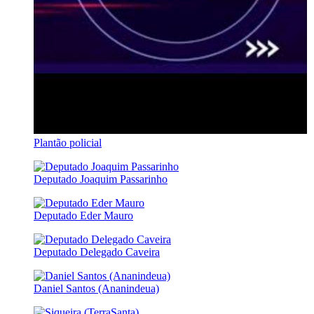
Plantão policial
Deputado Joaquim Passarinho
Deputado Eder Mauro
Deputado Delegado Caveira
Daniel Santos (Ananindeua)