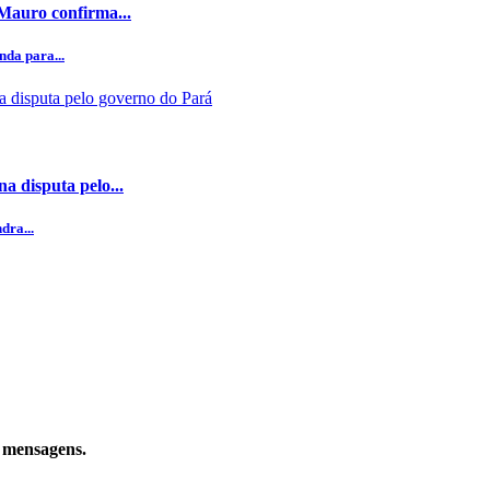
 Mauro confirma...
da para...
a disputa pelo...
dra...
e mensagens.