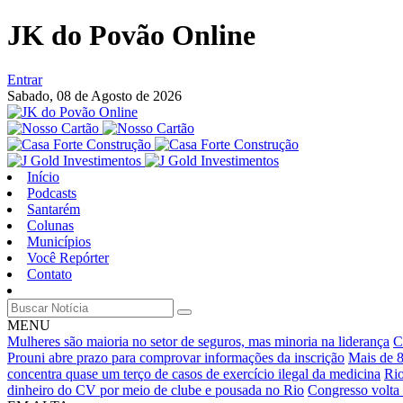
JK do Povão Online
Entrar
Sabado,
08 de Agosto de 2026
Início
Podcasts
Santarém
Colunas
Municípios
Você Repórter
Contato
MENU
Mulheres são maioria no setor de seguros, mas minoria na liderança
C
Prouni abre prazo para comprovar informações da inscrição
Mais de 8
concentra quase um terço de casos de exercício ilegal da medicina
Rio
dinheiro do CV por meio de clube e pousada no Rio
Congresso volta 