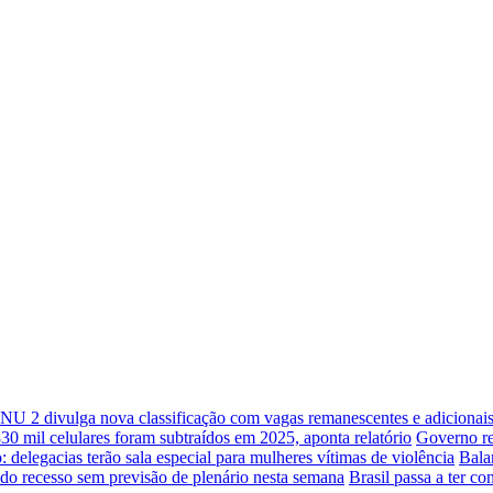
NU 2 divulga nova classificação com vagas remanescentes e adicionai
30 mil celulares foram subtraídos em 2025, aponta relatório
Governo re
: delegacias terão sala especial para mulheres vítimas de violência
Bala
do recesso sem previsão de plenário nesta semana
Brasil passa a ter c