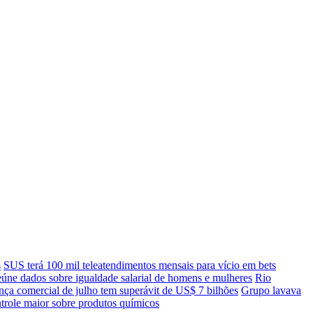
s
SUS terá 100 mil teleatendimentos mensais para vício em bets
úne dados sobre igualdade salarial de homens e mulheres
Rio
nça comercial de julho tem superávit de US$ 7 bilhões
Grupo lavava
ontrole maior sobre produtos químicos