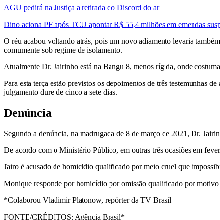
AGU pedirá na Justiça a retirada do Discord do ar
Dino aciona PF após TCU apontar R$ 55,4 milhões em emendas susp
O réu acabou voltando atrás, pois um novo adiamento levaria também à
comumente sob regime de isolamento.
Atualmente Dr. Jairinho está na Bangu 8, menos rígida, onde costuma
Para esta terça estão previstos os depoimentos de três testemunhas de
julgamento dure de cinco a sete dias.
Denúncia
Segundo a denúncia, na madrugada de 8 de março de 2021, Dr. Jairin
De acordo com o Ministério Público, em outras três ocasiões em fever
Jairo é acusado de homicídio qualificado por meio cruel que impossibili
Monique responde por homicídio por omissão qualificado por motivo t
*Colaborou Vladimir Platonow, repórter da TV Brasil
FONTE/CRÉDITOS:
Agência Brasil*