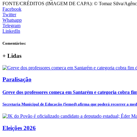
FONTE/CRÉDITOS (IMAGEM DE CAPA):
© Tomaz Silva/Agênci
Facebook
Twitter
Whatsapp
Telegram
LinkedIn
Comentários:
+
Lidas
Paralisação
Greve dos professores começa em Santarém e categoria cobra fim 
Secretaria Municipal de Educação (Semed) afirma que poderá recorrer a medi
Eleições 2026