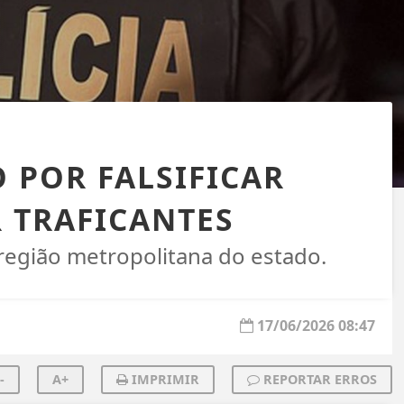
O POR FALSIFICAR
 TRAFICANTES
 região metropolitana do estado.
17/06/2026 08:47
-
A+
IMPRIMIR
REPORTAR ERROS