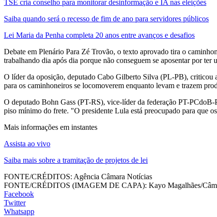
TSE cria conselho para monitorar desinformação e IA nas eleições
Saiba quando será o recesso de fim de ano para servidores públicos
Lei Maria da Penha completa 20 anos entre avanços e desafios
Debate em Plenário Para Zé Trovão, o texto aprovado tira o caminho
trabalhando dia após dia porque não conseguem se aposentar por ter u
O líder da oposição, deputado Cabo Gilberto Silva (PL-PB), criticou 
para os caminhoneiros se locomoverem enquanto levam e trazem produ
O deputado Bohn Gass (PT-RS), vice-líder da federação PT-PCdoB-PV, 
piso mínimo do frete. "O presidente Lula está preocupado para que os
Mais informações em instantes
Assista ao vivo
Saiba mais sobre a tramitação de projetos de lei
FONTE/CRÉDITOS:
Agência Câmara Notícias
FONTE/CRÉDITOS (IMAGEM DE CAPA):
Kayo Magalhães/Câma
Facebook
Twitter
Whatsapp