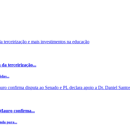
da terceirização...
das...
 Mauro confirma...
da para...