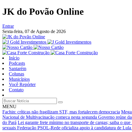
JK do Povão Online
Entrar
Sexta-feira,
07 de Agosto de 2026
Início
Podcasts
Santarém
Colunas
Municípios
Você Repórter
Contato
MENU
Fachin: críticas não fragilizam STF, mas fortalecem democracia
Mega-
Nacional de Multivacinação começa nesta segunda
Governo reúne dad
do Pará
Lei garante frete mínimo no transporte de cargas; saiba o qu
sexuais
Federação PSOL-Rede oficializa apoio à candidatura de Lula 