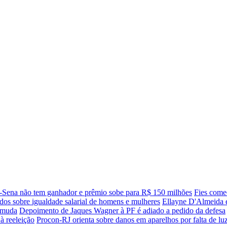
Sena não tem ganhador e prêmio sobe para R$ 150 milhões
Fies começ
os sobre igualdade salarial de homens e mulheres
Ellayne D'Almeida é
e muda
Depoimento de Jaques Wagner à PF é adiado a pedido da defesa
à reeleição
Procon-RJ orienta sobre danos em aparelhos por falta de lu