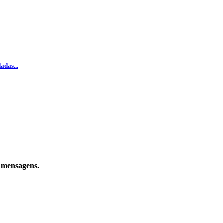
adas...
e mensagens.