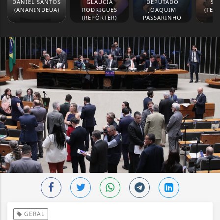
DANIEL SANTOS
GLAUCIA
DEPUTADO
SI
(ANANINDEUA)
RODRIGUES
JOAQUIM
(TER
(REPÓRTER)
PASSARINHO
GERAL