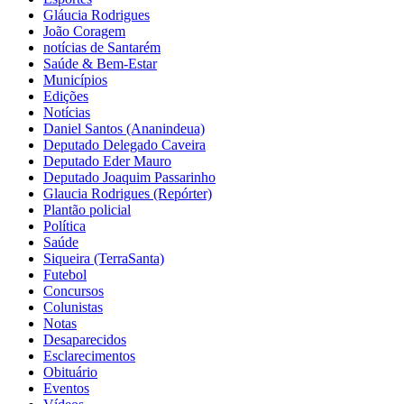
Gláucia Rodrigues
João Coragem
notícias de Santarém
Saúde & Bem-Estar
Municípios
Edições
Notícias
Daniel Santos (Ananindeua)
Deputado Delegado Caveira
Deputado Eder Mauro
Deputado Joaquim Passarinho
Glaucia Rodrigues (Repórter)
Plantão policial
Política
Saúde
Siqueira (TerraSanta)
Futebol
Concursos
Colunistas
Notas
Desaparecidos
Esclarecimentos
Obituário
Eventos