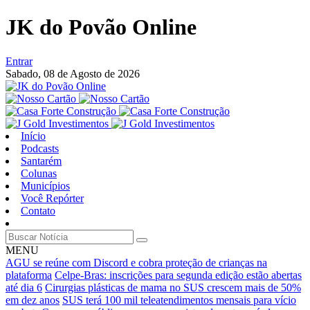
JK do Povão Online
Entrar
Sabado,
08 de Agosto de 2026
Início
Podcasts
Santarém
Colunas
Municípios
Você Repórter
Contato
MENU
AGU se reúne com Discord e cobra proteção de crianças na
plataforma
Celpe-Bras: inscrições para segunda edição estão abertas
até dia 6
Cirurgias plásticas de mama no SUS crescem mais de 50%
em dez anos
SUS terá 100 mil teleatendimentos mensais para vício