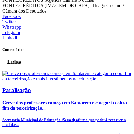
FONTE/CRÉDITOS:
Agência Câmara Notícias
FONTE/CRÉDITOS (IMAGEM DE CAPA):
Thiago Cristino /
Câmara dos Deputados
Facebook
Twitter
Whatsapp
Telegram
LinkedIn
Comentários:
+
Lidas
Paralisação
Greve dos professores começa em Santarém e categoria cobra
fim da terceirização...
Secretaria Municipal de Educação (Semed) afirma que poderá recorrer a
medidas...