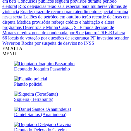
em bets
Concursos públicos seguem previstos durante período
eleitoral
Rio: delegacias terão sala especial para mulheres vítimas de
violência
Enade: prazo de recurso para atendimento especial termina
nesta sexta
Leilões de petróleo em outubro terão recorde de áreas em
disputa
Medida provisória reforça crédito e habitação e altera
programas Desenrola e Minha Casa,...
STF muda decisão de
Moraes e reduz pena de condenada por 8 de janeiro
TRE-RJ altera
66 locais de votação por questões de segurança
PF investiga senador
Weverton Rocha por suspeita de desvios no INSS
EM ALTA
MENU
Deputado Joaquim Passarinho
Plantão policial
Siqueira (TerraSanta)
Daniel Santos (Ananindeua)
Deputado Delegado Caveira