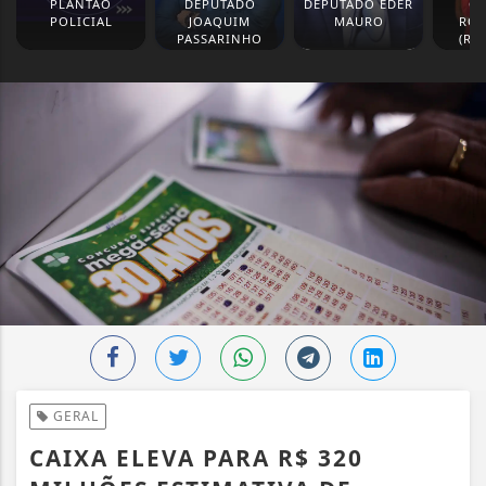
PLANTÃO
DEPUTADO
DEPUTADO EDER
GL
POLICIAL
JOAQUIM
MAURO
ROD
PASSARINHO
(RE
GERAL
CAIXA ELEVA PARA R$ 320