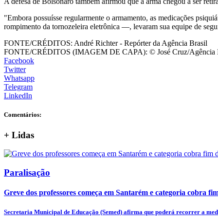
A defesa de Bolsonaro também afirmou que a arma chegou a ser retira
"Embora possuísse regularmente o armamento, as medicações psiquiátr
rompimento da tornozeleira eletrônica —, levaram sua equipe de segur
FONTE/CRÉDITOS:
André Richter - Repórter da Agência Brasil
FONTE/CRÉDITOS (IMAGEM DE CAPA):
© José Cruz/Agência 
Facebook
Twitter
Whatsapp
Telegram
LinkedIn
Comentários:
+
Lidas
Paralisação
Greve dos professores começa em Santarém e categoria cobra fim 
Secretaria Municipal de Educação (Semed) afirma que poderá recorrer a medi