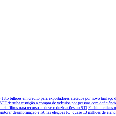
18,5 bilhões em crédito para exportadores afetados por novo tarifaço
STF derruba restrição a compra de veículos por pessoas com deficiênci
 cria filtros para recursos e deve reduzir ações no STJ
Fachin: críticas
nitorar desinformação e IA nas eleições
RJ: quase 13 milhões de eleitor