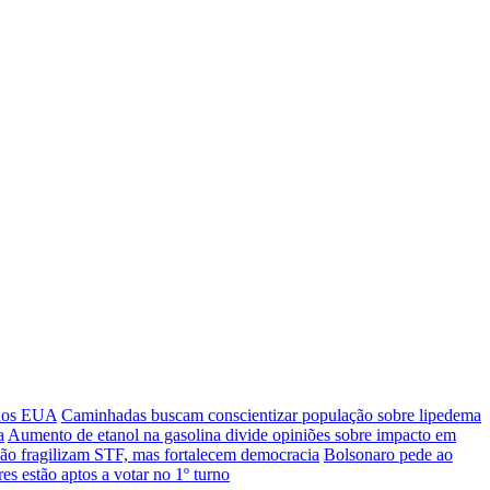
 dos EUA
Caminhadas buscam conscientizar população sobre lipedema
a
Aumento de etanol na gasolina divide opiniões sobre impacto em
 não fragilizam STF, mas fortalecem democracia
Bolsonaro pede ao
es estão aptos a votar no 1º turno