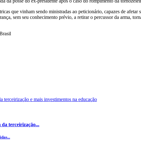
da da posse do ex-presidente após o caso do rompimento da tornozeleir
icas que vinham sendo ministradas ao peticionário, capazes de afetar 
ança, sem seu conhecimento prévio, a retirar o percussor da arma, torn
Brasil
da terceirização...
das...