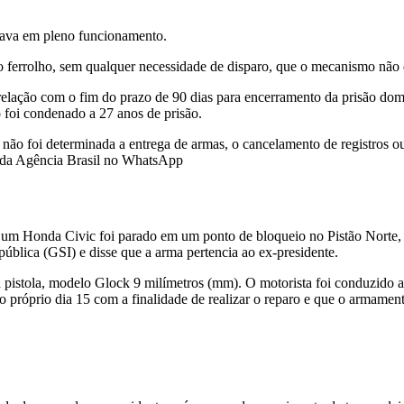
tava em pleno funcionamento.
o ferrolho, sem qualquer necessidade de disparo, que o mecanismo não 
ação com o fim do prazo de 90 dias para encerramento da prisão dom
o foi condenado a 27 anos de prisão.
ão foi determinada a entrega de armas, o cancelamento de registros ou
al da Agência Brasil no WhatsApp
o um Honda Civic foi parado em um ponto de bloqueio no Pistão Norte,
ública (GSI) e disse que a arma pertencia ao ex-presidente.
a pistola, modelo Glock 9 milímetros (mm). O motorista foi conduzido 
o próprio dia 15 com a finalidade de realizar o reparo e que o armament