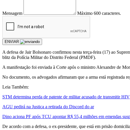
Mensagem
Máximo 600 caracteres.
ENVIAR
A defesa de Jair Bolsonaro confirmou nesta terça-feira (17) ao Supr
blitz da Polícia Militar do Distrito Federal (PMDF).
A manifestação foi enviada à Corte após o ministro Alexandre de Morae
No documento, os advogados afirmaram que a arma está registrada re
Leia Também:
STM determina perda de patente de militar acusado de transmitir HIV
AGU pedirá na Justiça a retirada do Discord do ar
Dino aciona PF após TCU apontar R$ 55,4 milhões em emendas susp
De acordo com a defesa, o ex-presidente, que está em prisão domiciliar