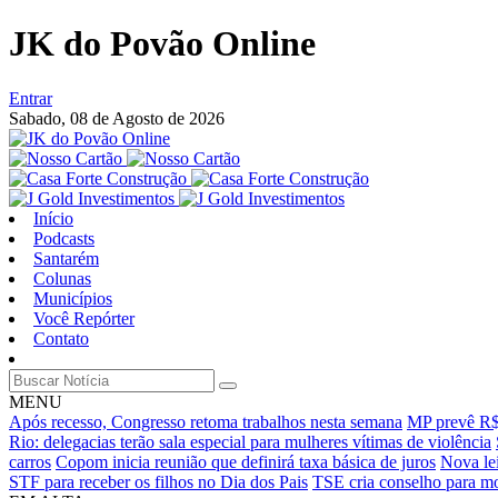
JK do Povão Online
Entrar
Sabado,
08 de Agosto de 2026
Início
Podcasts
Santarém
Colunas
Municípios
Você Repórter
Contato
MENU
Após recesso, Congresso retoma trabalhos nesta semana
MP prevê R$ 
Rio: delegacias terão sala especial para mulheres vítimas de violência
carros
Copom inicia reunião que definirá taxa básica de juros
Nova lei
STF para receber os filhos no Dia dos Pais
TSE cria conselho para mo