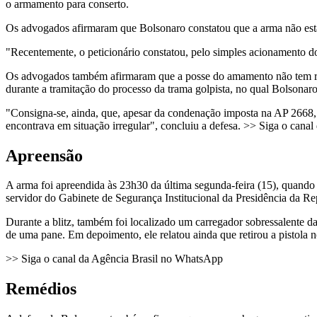
o armamento para conserto.
Os advogados afirmaram que Bolsonaro constatou que a arma não es
"Recentemente, o peticionário constatou, pelo simples acionamento d
Os advogados também afirmaram que a posse do amamento não tem rel
durante a tramitação do processo da trama golpista, no qual Bolsonar
"Consigna-se, ainda, que, apesar da condenação imposta na AP 2668, n
encontrava em situação irregular", concluiu a defesa. >> Siga o can
Apreensão
A arma foi apreendida às 23h30 da última segunda-feira (15), quand
servidor do Gabinete de Segurança Institucional da Presidência da Rep
Durante a blitz, também foi localizado um carregador sobressalente d
de uma pane. Em depoimento, ele relatou ainda que retirou a pistola n
>> Siga o canal da Agência Brasil no WhatsApp
Remédios