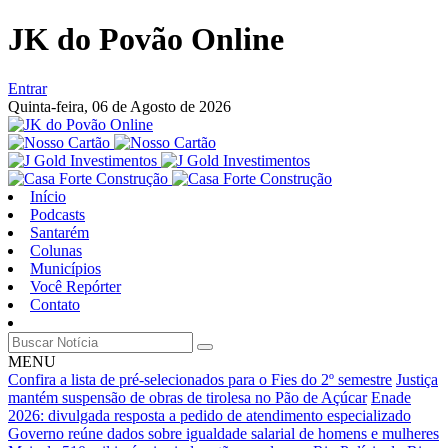
JK do Povão Online
Entrar
Quinta-feira,
06 de Agosto de 2026
Início
Podcasts
Santarém
Colunas
Municípios
Você Repórter
Contato
MENU
Confira a lista de pré-selecionados para o Fies do 2º semestre
Justiça
mantém suspensão de obras de tirolesa no Pão de Açúcar
Enade
2026: divulgada resposta a pedido de atendimento especializado
Governo reúne dados sobre igualdade salarial de homens e mulheres