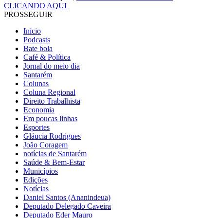
CLICANDO AQUI
PROSSEGUIR
Início
Podcasts
Bate bola
Café & Política
Jornal do meio dia
Santarém
Colunas
Coluna Regional
Direito Trabalhista
Economia
Em poucas linhas
Esportes
Gláucia Rodrigues
João Coragem
notícias de Santarém
Saúde & Bem-Estar
Municípios
Edições
Notícias
Daniel Santos (Ananindeua)
Deputado Delegado Caveira
Deputado Eder Mauro