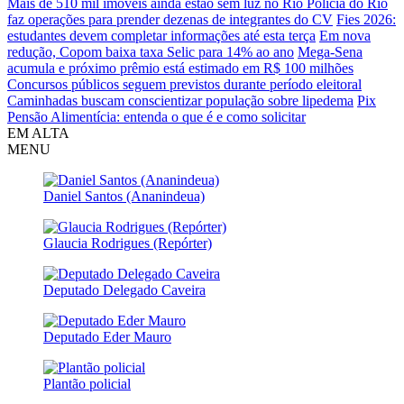
Mais de 510 mil imóveis ainda estão sem luz no Rio
Polícia do Rio
faz operações para prender dezenas de integrantes do CV
Fies 2026:
estudantes devem completar informações até esta terça
Em nova
redução, Copom baixa taxa Selic para 14% ao ano
Mega-Sena
acumula e próximo prêmio está estimado em R$ 100 milhões
Concursos públicos seguem previstos durante período eleitoral
Caminhadas buscam conscientizar população sobre lipedema
Pix
Pensão Alimentícia: entenda o que é e como solicitar
EM ALTA
MENU
Daniel Santos (Ananindeua)
Glaucia Rodrigues (Repórter)
Deputado Delegado Caveira
Deputado Eder Mauro
Plantão policial