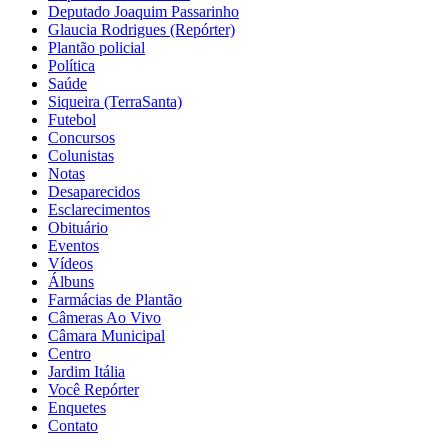
Deputado Joaquim Passarinho
Glaucia Rodrigues (Repórter)
Plantão policial
Política
Saúde
Siqueira (TerraSanta)
Futebol
Concursos
Colunistas
Notas
Desaparecidos
Esclarecimentos
Obituário
Eventos
Vídeos
Álbuns
Farmácias de Plantão
Câmeras Ao Vivo
Câmara Municipal
Centro
Jardim Itália
Você Repórter
Enquetes
Contato