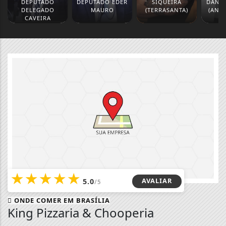
DEPUTADO
DEPUTADO EDER
SIQUEIRA
DANIE
DELEGADO
MAURO
(TERRASANTA)
(ANA
CAVEIRA
★
★
★
★
★
AVALIAR
5.0
/5
ONDE COMER EM
BRASÍLIA
King Pizzaria & Chooperia