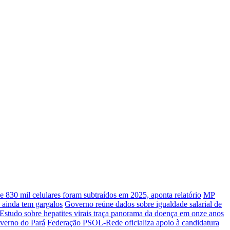
e 830 mil celulares foram subtraídos em 2025, aponta relatório
MP
 ainda tem gargalos
Governo reúne dados sobre igualdade salarial de
Estudo sobre hepatites virais traça panorama da doença em onze anos
overno do Pará
Federação PSOL-Rede oficializa apoio à candidatura