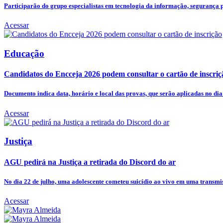
Participarão do grupo especialistas em tecnologia da informação, segurança pú
Acessar
Educação
Candidatos do Encceja 2026 podem consultar o cartão de inscriç
Documento indica data, horário e local das provas, que serão aplicadas no dia 
Acessar
Justiça
AGU pedirá na Justiça a retirada do Discord do ar
No dia 22 de julho, uma adolescente cometeu suicídio ao vivo em uma transmis
Acessar