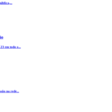
blica,...
ão
23 em todo o...
são na rede...