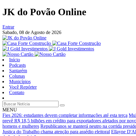
JK do Povão Online
Entrar
Sabado,
08 de Agosto de 2026
Início
Podcasts
Santarém
Colunas
Municípios
Você Repórter
Contato
MENU
Fies 2026: estudantes devem completar informações até esta terça
Mul
prevê R$ 18,5 bilhões em crédito para exportadores afetados por nov
homens e mulheres
Republicanos se manterá neutro na corrida preside
Justiça do Trabalho chama atenção para assédio eleitoral
Ellayne D'Al