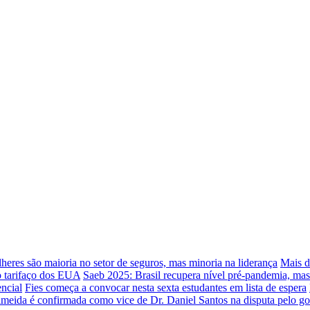
heres são maioria no setor de seguros, mas minoria na liderança
Mais d
o tarifaço dos EUA
Saeb 2025: Brasil recupera nível pré-pandemia, mas
ncial
Fies começa a convocar nesta sexta estudantes em lista de espera
meida é confirmada como vice de Dr. Daniel Santos na disputa pelo g