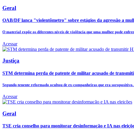
Geral
OAB/DF lança "violentômetro" sobre estágios da agressão a mul
O material expõe os diferentes níveis de violência que uma mulher pode enfrent
Acessar
Justiça
STM determina perda de patente de militar acusado de transmit
Segundo-tenente reformado ocultou de ex-companheiras que era soropositivo. D
Acessar
Geral
TSE cria conselho para monitorar desinformação e IA nas eleiçõ