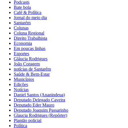
Podcasts
Bate bola
Café & Política
Jornal do meio dia
Santarém
Colunas
Coluna Regional
Direito Trabalhista
Economia
Em poucas linhas
Esportes
Gláucia Rodrigues
João Coragem
notícias de Santarém
Saúde & Bem-Estar
Municípios
Edições
Notícias
Daniel Santos (Ananindeua)
Deputado Delegado Caveira
Deputado Eder Mauro
Deputado Joaquim Passarinho
Glaucia Rodrigues (Repórter)
Plantão policial
Política